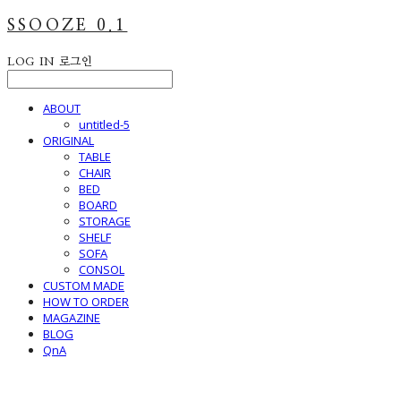
SSOOZE 0.1
LOG IN
로그인
ABOUT
untitled-5
ORIGINAL
TABLE
CHAIR
BED
BOARD
STORAGE
SHELF
SOFA
CONSOL
CUSTOM MADE
HOW TO ORDER
MAGAZINE
BLOG
QnA