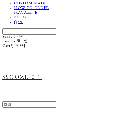
CUSTOM MADE
HOW TO ORDER
MAGAZINE
BLOG
QnA
Search
검색
Log In
로그인
Cart
장바구니
SSOOZE 0.1