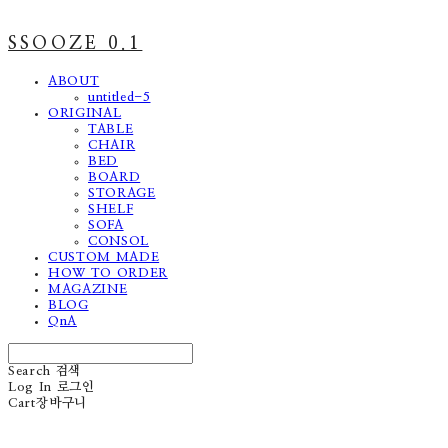
SSOOZE 0.1
ABOUT
untitled-5
ORIGINAL
TABLE
CHAIR
BED
BOARD
STORAGE
SHELF
SOFA
CONSOL
CUSTOM MADE
HOW TO ORDER
MAGAZINE
BLOG
QnA
Search
검색
Log In
로그인
Cart
장바구니