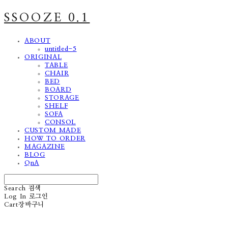
SSOOZE 0.1
ABOUT
untitled-5
ORIGINAL
TABLE
CHAIR
BED
BOARD
STORAGE
SHELF
SOFA
CONSOL
CUSTOM MADE
HOW TO ORDER
MAGAZINE
BLOG
QnA
Search
검색
Log In
로그인
Cart
장바구니